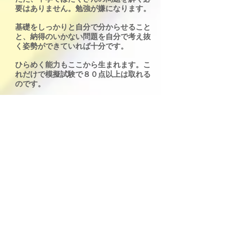
要はありません。勉強が嫌になります。
基礎をしっかりと自分で分からせること
と、納得のいかない問題を自分で考え抜
く姿勢ができていれば十分です。
ひらめく能力もここから生まれます。こ
れだけで模擬試験で８０点以上は取れる
のです。
やらせ過ぎの弊害もあります。高校入試
で完全燃焼し、高校に入ってから努力で
きない生徒が結構います。
教えられることに慣れてしまうと高校で
自ら勉強することが出来ません。苦手な
ところは手を抜きます。
大学入試で栄冠を勝ち取る生徒は、自
ら、予習復習をし、苦手なところに挑戦
し、自分に負けない生徒だけです。
もっと言えば、人のしない努力のできる